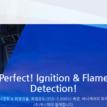
메뉴 건너뛰기
Perfect! Ignition & Flam
Detection!
너점화 & 화염검출, 화염온도(350~3,000℃) 측정, 버너제어의 최
(주)에스텍이 함께합니다.