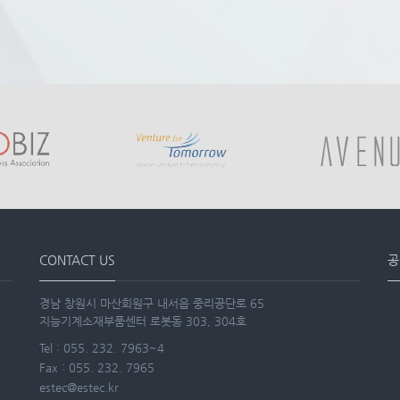
CONTACT US
공
경남 창원시 마산회원구 내서읍 중리공단로 65
지능기계소재부품센터 로봇동 303, 304호
Tel : 055. 232. 7963~4
Fax : 055. 232. 7965
estec@estec.kr