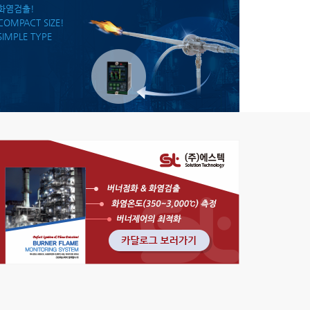
화염검출!
COMPACT SIZE!
SIMPLE TYPE