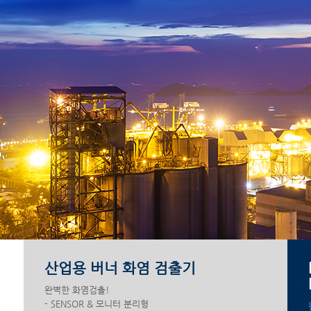
산업용 버너 화염 검출기
완벽한 화염검출!
- SENSOR & 모니터 분리형