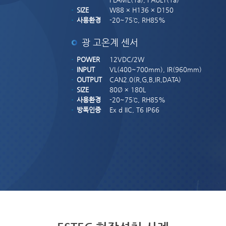
SIZE
W88 × H136 × D150
사용환경
-20~75℃, RH85%
광 고온계 센서
POWER
12VDC/2W
INPUT
VL(400~700mm), IR(960mm)
OUTPUT
CAN2.0(R,G,B,IR,DATA)
SIZE
80Ø × 180L
사용환경
-20~75℃, RH85%
방폭인증
Ex d IIC, T6 IP66