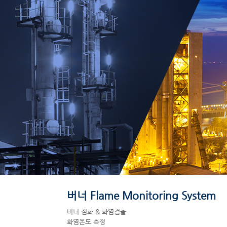
버너 Flame Monitoring System
버너 점화 & 화염검출
화염온도 측정