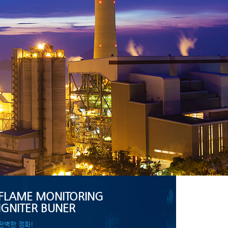
FLAME MONITORING
IGNITER BUNER
완벽한 점화!