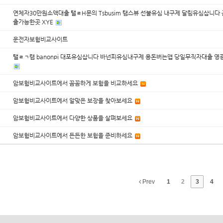
연체자30만원소액대출 탤ㄹH문의 Tsbusim 탬스뷰 선불유심 내구제 달림유심삽니
출가능한곳 XYE
운전자보험비교사이트
탤ㄹㄱ램 banonpi 대포유심삽니다 바넌피유심내구제 용돈버는앱 당일무직자대출 영광
암보험비교사이트에서 꼼꼼하게 보험을 비교하세요
암보험비교사이트에서 알맞은 보장을 찾아보세요
암보험비교사이트에서 다양한 상품을 살펴보세요
암보험비교사이트에서 든든한 보험을 준비하세요
Prev
1
2
3
4