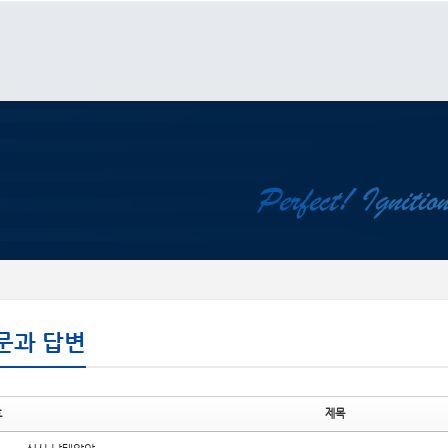
메뉴 건너뛰기
문과 답변
호
제목