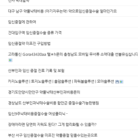
신사 낙태알약
대구 남구 약물낙태비용 (아기지우는약) 약으로임신중절수술 얼마인가요
임신중절에 관하여
건대입구역 임신중절수술 종류 가격
임신중절약 미프진 구입방법
고라통신 Gora43430aa 탤ㄹh문의 충청남도 모바일 무서류 소액대출 선불유심삽
산부인과 임신 중절 진료 기록 및 보험
카지노솔루션 | 토지노솔루션 | 홀덤솔루션 | 파워볼솔루션 | 모아솔루션
경기도안양시만안구 약물낙태산부인과비용문의
경상남도 산부인과낙태수술비용 함안군 중절수술가능한병원
임신9주낙태비용중절수술 여성클리닉 -
장애아라면 당연히 지워도 된다? 그게 합리화될 수 있을까?
부산 서구 임신중절수술 미프진 약물중절 믿을수있는곳으로