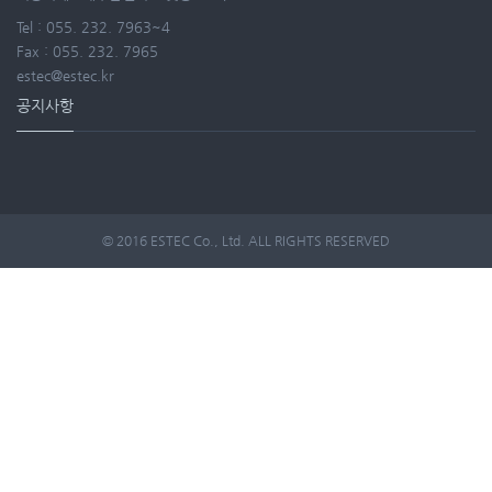
Tel : 055. 232. 7963~4
Fax : 055. 232. 7965
estec@estec.kr
공지사항
© 2016 ESTEC Co., Ltd. ALL RIGHTS RESERVED