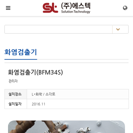
Sketchbook5, 스케치북5
Sketchbook5, 스케치북5
메뉴 건너뛰기
화염검출기
화염검출기(BFM34S)
관리자
설치장소
L*화학 / 소각로
설치일자
2016.11