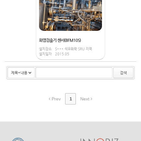
화염검출기 센서(BFM10S)
설치장소
S*** 석유화학 SRU 지역
설치일자
2015.05
검색
Prev
1
Next