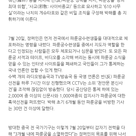
뤄간(羅幹) 등을 지시해 반(反)파룬궁 정책을 지시, 파룬궁을 ‘당의
최대 위협’, ‘사교(邪敎: 사이비종교)’ 등으로 묘사하고 ‘610 사무
실’이라는 나치의 게슈타포와 같은 비밀 조직을 구성해 박해를 총 지
휘하기에 이른다.
7월 20일, 장쩌민은 먼저 전국에서 파룬궁수련생들을 대대적으로 체
포하라는 명령을 내렸다. 파룬궁수련생들 중에서 지도자 역할을 한
다고 인정되는 사람들은 모두 체포되거나 심문을 받았다. 또 모든 파
룬궁 서적과 테이프, 비디오를 소각해 버리는 동시에 파룬궁 소식을
얻을 수 있는 인터넷 사이트들을 폐쇄하고 국민들이 그가 통제하는
국내 언론만 접할 수 있게 했다.
수백 개의 라디오방송국과 TV방송국 등 국영 언론은 반(反) 파룬궁
선전을 하루 7시간 이상 진행했으며 CCTV는 소위 ‘천안문 분신사
건’을 조작해 끊임없이 방송했다. 당시 공산당은 통제 하에 있는
2,000여 종 이상의 신문사와 1,000여종의 잡지사가 파룬궁에 대한
흑색선전을 퍼뜨렸다. 박해 초기 6개월 동안 파룬궁을 비방한 기사
는 30만 건 이상에 달했다.
방대한 중국 전 국가기구는 이렇게 7월 20일부터 갑자기 전력을 다
해 “3개월 내에 파룬궁을 소멸하겠다”는 장쩌민의 목표를 위해 나서