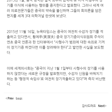
2015년 1월, 중국 당국은 결국 외부의 압력에 못 이겨 사형수의 장
기를 이식에 사용하는 행위를 중지한다고 발표했다. 그러나 세계 여
러 의료전문가들은 중국의 약속을 불신하며 그들의 회의론을 담은
편지를 세계 3대 의학저널 란셋에 보냈다.
2015년 11월 16일, 뉴욕타임스는 중국이 여전히 수감자 장기를 적
출하고 있다면서, 황제푸(黃潔夫) 중국 장기기증이식위원회 주석이
연초 중국 언론과 한 인터뷰에서 “사형수가 범죄에 대한 속죄로 기꺼
이 장기기증 하겠다면 이를 장려해야 한다”고 발언한 사실을 보도했
다.
이에 세계의사회는 “중국이 지난 1월 1일부터 사형수의 장기를 사용
하지 않겠다는 새로운 규정을 발표했지만, 수감자 신원을 바꿔치기
하는 등 ‘행정적 속임수’로 여전히 장기적출하고 있다”며 즉각 비난했
다.
Prev
bags
감사드려요
Next