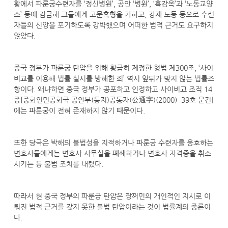
황에서 파룬궁수련자를 ‘정신병원’, 공안 ‘병원’, ‘흑감옥’과 ‘노동교양
소’ 등에 감금해 그들에게 고문혹형을 가하고, 강제 노동 등으로 수련
자들의 신앙을 포기하도록 강박했으며 어떠한 법적 근거도 요구하지
않았다.
중국 정부가 파룬궁 탄압을 위해 황급히 제정한 형법 제300조, ‘사이
비교를 이용해 법률 실시를 방해한 죄’ 역시 앞뒤가 맞지 않는 법률조
항이다. 왜냐하면 중국 정부가 공포하고 인정하고 사이비교 조직 14
종[중화인민공화국 공안부(통지)공통자(公通字)(2000）39호 문건]
에는 파룬궁이 전혀 존재하지 않기 때문이다.
또한 당국은 박해의 불법성을 지적하거나 파룬궁 수련자를 옹호하는
변호사들에게는 변호사 사무실을 폐쇄하거나 변호사 자격증을 취소
시키는 등 불법 조치를 내렸다.
따라서 현 중국 정부의 파룬궁 탄압은 장쩌민의 개인적인 지시로 이
뤄진 법적 근거를 갖지 못한 불법 탄압이라는 것이 법률계의 중론이
다.