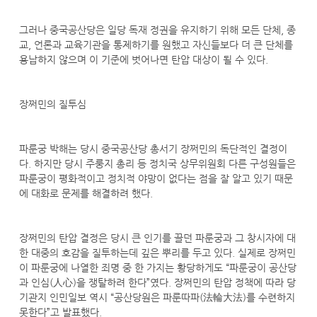
그러나 중국공산당은 일당 독재 정권을 유지하기 위해 모든 단체, 종
교, 언론과 교육기관을 통제하기를 원했고 자신들보다 더 큰 단체를
용납하지 않으며 이 기준에 벗어나면 탄압 대상이 될 수 있다.
장쩌민의 질투심
파룬궁 박해는 당시 중국공산당 총서기 장쩌민의 독단적인 결정이
다. 하지만 당시 주룽지 총리 등 정치국 상무위원회 다른 구성원들은
파룬궁이 평화적이고 정치적 야망이 없다는 점을 잘 알고 있기 때문
에 대화로 문제를 해결하려 했다.
장쩌민의 탄압 결정은 당시 큰 인기를 끌던 파룬궁과 그 창시자에 대
한 대중의 호감을 질투하는데 깊은 뿌리를 두고 있다. 실제로 장쩌민
이 파룬궁에 나열한 죄명 중 한 가지는 황당하게도 “파룬궁이 공산당
과 인심(人心)을 쟁탈하려 한다”였다. 장쩌민의 탄압 정책에 따라 당
기관지 인민일보 역시 “공산당원은 파룬따파(法輪大法)를 수련하지
못한다”고 발표했다.