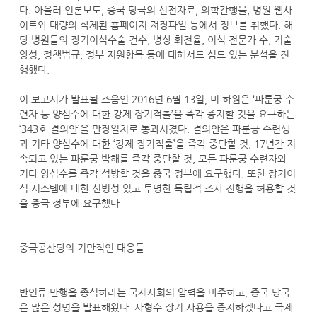
다. 아울러 언론보도, 중국 당국의 선전자료, 의학간행물, 병원 웹사
이트와 대량의 삭제된 홈페이지 저장파일 등에서 정보를 취했다. 해
당 병원들의 장기이식수술 건수, 병상 회전율, 이식 전문가 수, 기술
양성, 정책법규, 정부 지원항목 등에 대해서도 심도 있는 분석을 진
행했다.
이 보고서가 발표될 즈음인 2016년 6월 13일, 미 하원은 ‘파룬궁 수
련자 등 양심수에 대한 강제 장기적출’을 즉각 중지할 것을 요구하는
‘343호 결의안’을 만장일치로 통과시켰다. 결의안은 파룬궁 수련생
과 기타 양심수에 대한 ‘강제 장기적출’을 즉각 중단할 것, 17년간 지
속되고 있는 파룬궁 박해를 즉각 중단할 것, 모든 파룬궁 수련자와
기타 양심수를 즉각 석방할 것을 중국 정부에 요구했다. 또한 장기이
식 시스템에 대한 신빙성 있고 투명한 독립적 조사 진행을 허용할 것
을 중국 정부에 요구했다.
중국공산당의 기만적인 대응들
반인류 만행을 종식하라는 국제사회의 압력을 마주하고, 중국 당국
은 많은 성명을 발표해왔다. 사형수 장기 사용을 중지하겠다고 국제