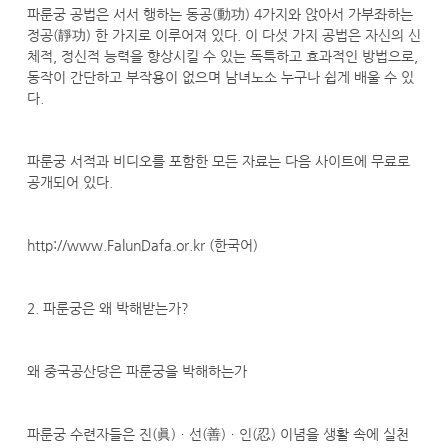
파룬궁 공법은 서서 행하는 동공(動功) 4가지와 앉아서 가부좌하는
정공(靜功) 한 가지로 이루어져 있다. 이 다섯 가지 공법은 자신의 신
체적, 정신적 능력을 향상시킬 수 있는 독특하고 효과적인 방법으로,
동작이 간단하고 부작용이 없으며 남녀노소 누구나 쉽게 배울 수 있
다.
파룬궁 서적과 비디오를 포함한 모든 자료는 다음 사이트에 무료로
공개되어 있다.
http://www.FalunDafa.or.kr (한국어)
2. 파룬궁은 왜 박해받는가?
왜 중국공산당은 파룬궁을 박해하는가
파룬궁 수련자들은 진(眞)ㆍ선(善)ㆍ인(忍) 이념을 생활 속에 실천