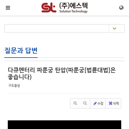
Sketchbook5, 스케치북5
Sketchbook5, 스케치북5
메뉴 건너뛰기
질문과 답변
다큐멘터리 파룬궁 탄압(파룬궁[법륜대법]은
좋습니다)
구도중생
수정
삭제