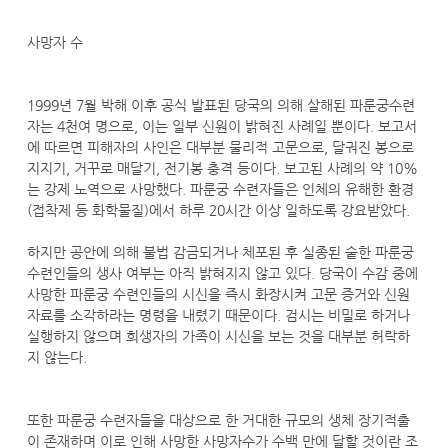
사망자 수
1999년 7월 박해 이후 공식 발표된 당국의 의해 살해된 파룬궁수련
자는 4천여 명으로, 이는 일부 신원이 밝혀진 사례일 뿐이다. 보고서
에 따르면 피해자의 사인은 대부분 물리적 고문으로, 달궈진 봉으로
지지기, 거꾸로 매달기, 전기봉 충격 등이다. 보고된 사례의 약 10%
는 강제 노역으로 사망했다. 파룬궁 수련자들은 인체의 유해한 환경
(접착제 등 화학물질)에서 하루 20시간 이상 일하도록 강요받았다.
하지만 공안에 의해 불법 감금되거나 체포된 후 실종된 숱한 파룬궁
수련인들의 생사 여부는 아직 밝혀지지 않고 있다. 당국이 수감 중에
사망한 파룬궁 수련인들의 시신을 즉시 화장시켜 고문 증거와 신원
자료를 소각하라는 명령을 내렸기 때문이다. 검시는 비밀로 하거나
실행하지 않으며 희생자의 가족이 시신을 보는 것을 대부분 허락하
지 않는다.
또한 파룬궁 수련자들을 대상으로 한 거대한 규모의 생체 장기적출
이 존재하며 이로 인해 사망한 사망자수가 수백 만에 달할 것이란 조