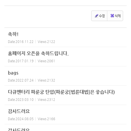
수정
삭제
축하!
Date
2016.11.22
Views
2122
홈페이지 오픈을 축하드립니다.
Date
2017.01.19
Views
2061
bags
Date
2022.07.24
Views
2132
다큐멘터리 파룬궁 탄압(파룬궁[법륜대법]은 좋습니다)
Date
2023.03.10
Views
2312
감사드려요
Date
2024.08.05
Views
2166
감사드려요