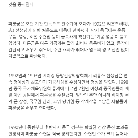
것을 중시한다.
파룬궁은 오랜 기간 단독으로 전수되어 오다가 1992년 리훙쯔(李洪
志) 선생님에 의해 처음으로 대중에 전파됐다. 당시 중국에는 운동,
무술, 명상, 호흡 수련법 등이 급속하게 확산되는 ‘기공 열풍’이 불고
있었다. 파룬궁은 다른 기공과는 달리 회비나 등록비가 없고, 동작이
간단하고 배우기 쉬우며, 수련 효과가 뛰어나 별도의 광고 선전 없이
자발적으로 확산됐다.
1992년과 1993년 베이징 동방건강박람회에서 리훙쯔 선생님은 연
속 명예상과 최고인기 기공사상을 수상하면서 명성을 얻었다. 1998
년 중국 국가체육위원회 통계에 따르면 7천만 이상의 중국인들이 매
일 아침 공원에서 파룬궁을 수련했다. 일반인 뿐만 아니라 베이징 현
역 군 장성, 국무원 관리, 고위 당위원 등 각계각층 수많은 사람들이
파룬궁을 배우고 연마했다.
1990년대 중반부터 후반까지 중국 정부는 탁월한 건강 증진 효과를
인정하며 파룬궁 수련을 적극 장려했지만, 수련인 수가 크게 늘어나