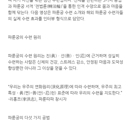
며 자기 자신을 닦는 심신 수련법이다. 신체를 단련하는 5가지 공법
과 파룬궁 서적 ‘전법륜(轉法輪)’을 통한 인격 수양으로 몸과 마음을
함께 닦는다. 다음 영상은 파룬궁 수련 소개와 해외 파룬궁 수련자들
의 실제 수련 효과를 인터뷰 형식으로 담았다.
파룬궁의 수련 원리
파룬궁의 수련 원리는 진(眞)ㆍ선(善)ㆍ인(忍)에 근거하며 성실히
수련하는 사람은 신체의 건강, 스트레스 감소, 안정된 마음과 도덕성
향상뿐만 아니라 그 이상을 얻을 수 있다.
“우리는 우주의 연화원리(演化原理)에 따라 수련하며, 우주의 최고
특성－眞(쩐)･善(싼)･忍(런) 표준에 따라 우리의 수련을 지도한다.”
-리훙쯔(李洪志), 파룬따파 창시자
파룬궁의 다섯 가지 공법