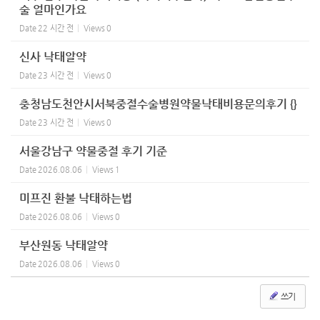
술 얼마인가요
Date
22 시간 전
Views
0
신사 낙태알약
Date
23 시간 전
Views
0
충청남도천안시서북중절수술병원약물낙태비용문의후기 {}
Date
23 시간 전
Views
0
서울강남구 약물중절 후기 기준
Date
2026.08.06
Views
1
미프진 환불 낙태하는법
Date
2026.08.06
Views
0
부산원동 낙태알약
Date
2026.08.06
Views
0
쓰기