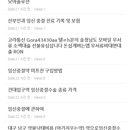
모아솔루션
Date
21 시간 전
Views
1
산부인과 임신 중절 진료 기록 및 보험
Date
21 시간 전
Views
1
고라통신 Gora43430aa 탤ㄹh문의 충청남도 모바일 무서
류 소액대출 선불유심삽니다 돈쉽게버는앱 무서류비대면대
출 RON
Date
21 시간 전
Views
0
임신중절약 미프진 구입방법
Date
22 시간 전
Views
0
건대입구역 임신중절수술 종류 가격
Date
22 시간 전
Views
0
임신중절에 관하여
Date
22 시간 전
Views
0
대구 남구 약물낙태비용 (아기지우는약) 약으로임신중절수