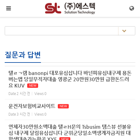
Sketchbook5, 스케치북5
Sketchbook5, 스케치북5
메뉴 건너뛰기
질문과 답변
탤ㄹㄱ램 banonpi 대포유심삽니다 바넌피유심내구제 용돈
버는앱 당일무직자대출 영광군 20만원30만원 급한돈드려
요 KUV
NEW
Date
2 시간 전
Views
0
운전자보험비교사이트
NEW
Date
3 시간 전
Views
0
연체자30만원소액대출 탤ㄹH문의 Tsbusim 탬스뷰 선불유
심 내구제 달림유심삽니다 군위군당일소액생계자금지원 대
학생대출가능한곳 XYE
NEW