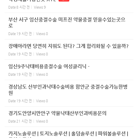
Date
8 시간 전
Views
9
부산 서구 임신중절수술 미프진 약물중절 믿을수있는곳으
로
Date
19 시간 전
Views
0
장애아라면 당연히 지워도 된다? 그게 합리화될 수 있을까?
Date
19 시간 전
Views
0
임신9주낙태비용중절수술 여성클리닉 -
Date
19 시간 전
Views
0
경상남도 산부인과낙태수술비용 함안군 중절수술가능한병
원
Date
19 시간 전
Views
0
경기도안양시만안구 약물낙태산부인과비용문의
Date
21 시간 전
Views
0
카지노솔루션 | 토지노솔루션 | 홀덤솔루션 | 파워볼솔루션 |